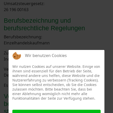
Umsatzsteuergesetz:
26 196 00163
Berufsbezeichnung und
berufsrechtliche Regelungen
Berufsbezeichnung:
Einzelhandelskaufmann
Zuständige Kammer:
Wir benutzen Cookies
Industrie - und Handelskammer zu Kiel
Wir nutzen Cookies auf unserer Website. Einige von
Verliehen in:
ihnen sind essenziell für den Betrieb der Seite,
Deutschland
während andere uns helfen, diese Website und die
Nutzererfahrung zu verbessern (Tracking Cookies).
Sie können selbst entscheiden, ob Sie die Cookies
Es gelten folgende berufsrechtliche Regelungen:
zulassen möchten. Bitte beachten Sie, dass bei
einer Ablehnung womöglich nicht mehr alle
Verbraucher­streit­
Funktionalitäten der Seite zur Verfügung stehen.
beilegung/Universal­schlichtungs­
stelle