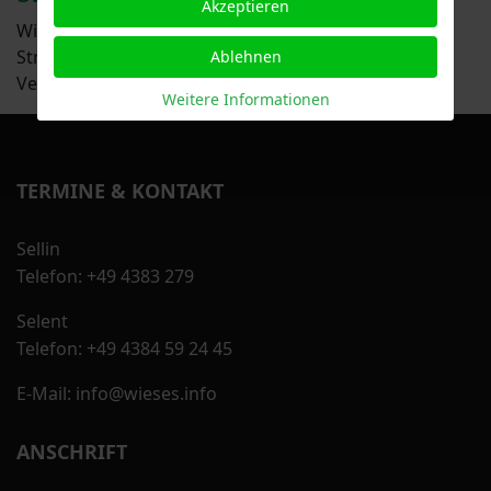
Akzeptieren
Wir sind nicht bereit oder verpflichtet, an
Streitbeilegungsverfahren vor einer
Ablehnen
Verbraucherschlichtungsstelle teilzunehmen.
Weitere Informationen
TERMINE & KONTAKT
Sellin
Telefon: +49 4383 279
Selent
Telefon: +49 4384 59 24 45
E-Mail: info@wieses.info
ANSCHRIFT