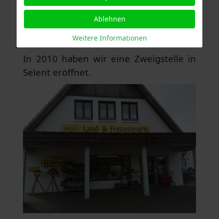
Ablehnen
Geschichte:
Weitere Informationen
Filiale Selent
In 2010 haben wir eine Zweigstelle in
Selent eröffnet.