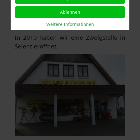
Ablehnen
Geschichte:
Weitere Informationen
Filiale Selent
In 2010 haben wir eine Zweigstelle in
Selent eröffnet.