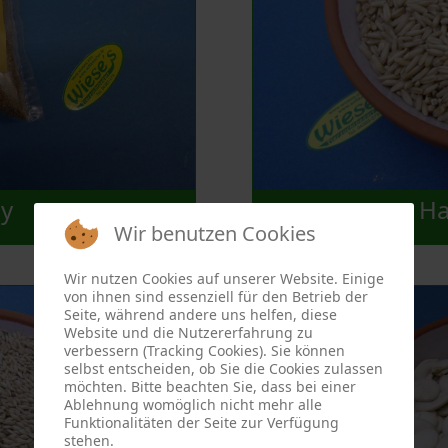
y
Ha
Wir benutzen Cookies
Wir nutzen Cookies auf unserer Website. Einige
von ihnen sind essenziell für den Betrieb der
Seite, während andere uns helfen, diese
Website und die Nutzererfahrung zu
verbessern (Tracking Cookies). Sie können
selbst entscheiden, ob Sie die Cookies zulassen
möchten. Bitte beachten Sie, dass bei einer
Ablehnung womöglich nicht mehr alle
Funktionalitäten der Seite zur Verfügung
stehen.