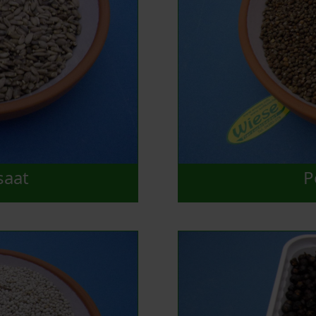
saat
P